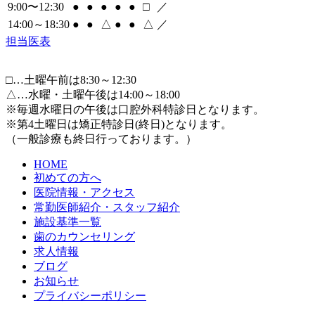
9:00〜12:30
●
●
●
●
●
□
／
14:00～18:30
●
●
△
●
●
△
／
担当医表
□
…土曜午前は8:30～12:30
△
…水曜・土曜午後は14:00～18:00
※毎週水曜日の午後は口腔外科特診日となります。
※第4土曜日は矯正特診日(終日)となります。
（一般診療も終日行っております。）
HOME
初めての方へ
医院情報・アクセス
常勤医師紹介・スタッフ紹介
施設基準一覧
歯のカウンセリング
求人情報
ブログ
お知らせ
プライバシーポリシー