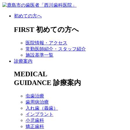
初めての方へ
FIRST
初めての方へ
医院情報・アクセス
常勤医師紹介・スタッフ紹介
施設基準一覧
診療案内
MEDICAL
GUIDANCE
診療案内
虫歯治療
歯周病治療
入れ歯（義歯）
インプラント
小児歯科
矯正歯科