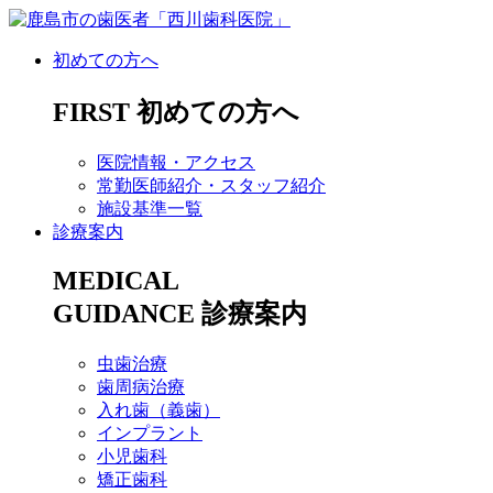
初めての方へ
FIRST
初めての方へ
医院情報・アクセス
常勤医師紹介・スタッフ紹介
施設基準一覧
診療案内
MEDICAL
GUIDANCE
診療案内
虫歯治療
歯周病治療
入れ歯（義歯）
インプラント
小児歯科
矯正歯科