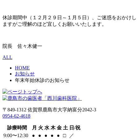
休診期間中（１２月２９日～１月５日）、ご迷惑をおかけし
ますがご理解のほど宜しくお願いいたします。
院長 佐々木健一
ALL
HOME
お知らせ
年末年始休診のお知らせ
〒849-1312 佐賀県鹿島市大字納富分2042-3
0954-62-4618
診療時間
月
火
水
木
金
土
日/祝
9:00〜12:30
●
●
●
●
●
□
／